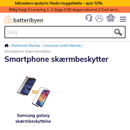
Månedens spotpris: Nedis myggefælde – spar 50%.
Billig fragt // Levering 1-2 dage // 60 dages returret // God service med garanti
Min indkøbs
Elektronik tilbehør
Universal mobil tilbehør
Smartphone skærmbeskytter
Smartphone skærmbeskytter
Samsung galaxy
skærmbeskyttelse