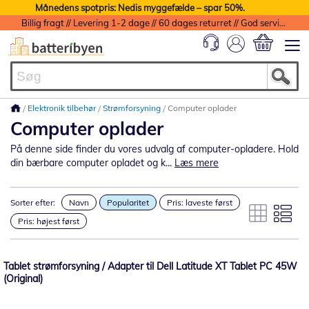
Månedens spotpris: Nedis myggefælde – spar 50%.
Billig fragt // Levering 1-2 dage // 60 dages returret // God service med garanti
Min indkøbs
Elektronik tilbehør
Strømforsyning
Computer oplader
Computer oplader
På denne side finder du vores udvalg af computer-opladere. Hold
din bærbare computer opladet og k...
Læs mere
Sorter efter:
Navn
Popularitet
Pris: laveste først
Pris: højest først
Tablet strømforsyning / Adapter til Dell Latitude XT Tablet PC 45W
(Original)