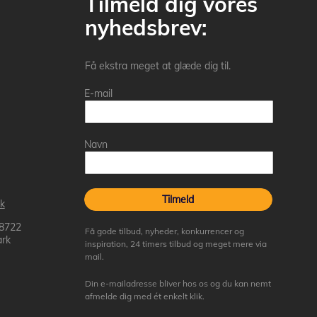
Tilmeld dig vores
nyhedsbrev:
Få ekstra meget at glæde dig til.
E-mail
Navn
Tilmeld
k
 8722
Få gode tilbud, nyheder, konkurrencer og
rk
inspiration, 24 timers tilbud og meget mere via
mail.
Din e-mailadresse bliver hos os og du kan nemt
afmelde dig med ét enkelt klik.