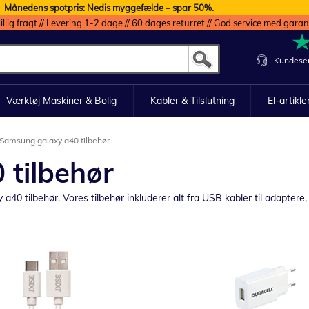
Månedens spotpris: Nedis myggefælde – spar 50%.
illig fragt // Levering 1-2 dage // 60 dages returret // God service med garan
Kundeser
Værktøj Maskiner & Bolig
Kabler & Tilslutning
El-artikle
Samsung galaxy a40 tilbehør
tilbehør
0 tilbehør. Vores tilbehør inkluderer alt fra USB kabler til adaptere, 