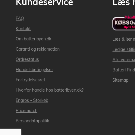
Kundeservice
Læs 
FAQ
Kontakt
Om batteribyen.dk
Læs & lær 
Garanti og reklamation
Ledige still
Ordrestatus
Alle varem
Handelsbetingelser
Batteri Fin
Fortrydelsesret
Sitemap
Hvorfor handle hos batteribyen.dk?
Engros - Storkøb
Pricematch
Persondatapolitik