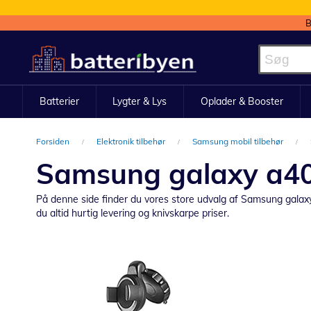
B
Skip
to
Content
Batterier
Lygter & Lys
Oplader & Booster
Forsiden
Elektronik tilbehør
Samsung mobil tilbehør
Samsung galaxy a40 
På denne side finder du vores store udvalg af Samsung galaxy a4
du altid hurtig levering og knivskarpe priser.