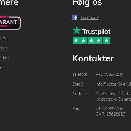
mere
Følg os
Facebook
mere
inger
Kontakter
ærker
der
+45 75897200
info@batteribyen.d
Spettrupvej 1A-B,
Hedensted, Denma
+45 75897216
CVR: 25628829