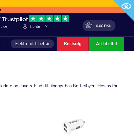
ti
Min indkøbskurv
Lave
0,00 DKK
vice
Konto
om
r
Elektronik tilbehør
Restsalg
Alt til elbil
ladere og covers. Find dit tilbehør hos Batteribyen. Hos os får