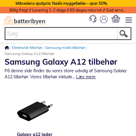
Månedens spotpris: Nedis myggefælde – spar 50%.
Billig fragt // Levering 1-2 dage // 60 dages returret // God service med garanti
Min indkøbs
Elektronik tilbehør
Samsung mobil tilbehør
Samsung Galaxy A12 tilbehør
Samsung Galaxy A12 tilbehør
På denne side finder du vores store udvalg af Samsung Galaxy
A12 tilbehør. Vores tilbehør inklude...
Læs mere
Galaxy a12 lader