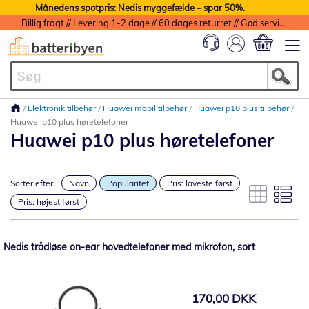
Månedens spotpris: Nedis myggefælde – spar 50%.
Billig fragt // Levering 1-2 dage // 60 dages returret // God service med garanti
Min indkøbs
Elektronik tilbehør
Huawei mobil tilbehør
Huawei p10 plus tilbehør
Huawei p10 plus høretelefoner
Huawei p10 plus høretelefoner
Sorter efter:
Navn
Popularitet
Pris: laveste først
Pris: højest først
Nedis trådløse on-ear hovedtelefoner med mikrofon, sort
170,00 DKK