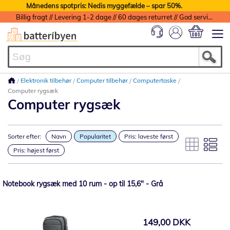
Månedens spotpris: Nedis myggefælde – spar 50%.
Billig fragt // Levering 1-2 dage // 60 dages returret // God service med garanti
Min indkøbs
Elektronik tilbehør
Computer tilbehør
Computertaske
Computer rygsæk
Computer rygsæk
Sorter efter:
Navn
Popularitet
Pris: laveste først
Pris: højest først
Notebook rygsæk med 10 rum - op til 15,6" - Grå
149,00 DKK