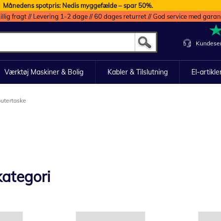
Månedens spotpris: Nedis myggefælde – spar 50%.
illig fragt // Levering 1-2 dage // 60 dages returret // God service med garan
Kundeser
Værktøj Maskiner & Bolig
Kabler & Tilslutning
El-artikle
utertaske
ategori