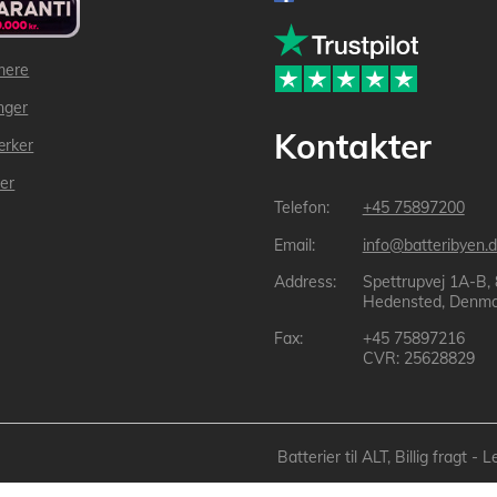
mere
inger
Kontakter
ærker
der
+45 75897200
info@batteribyen.d
Spettrupvej 1A-B,
Hedensted, Denma
+45 75897216
CVR: 25628829
Batterier til ALT, Billig fragt 