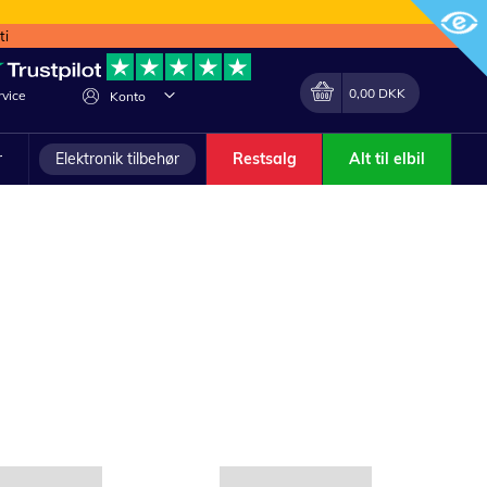
ti
Min indkøbskurv
Lave
0,00 DKK
vice
Konto
om
r
Elektronik tilbehør
Restsalg
Alt til elbil