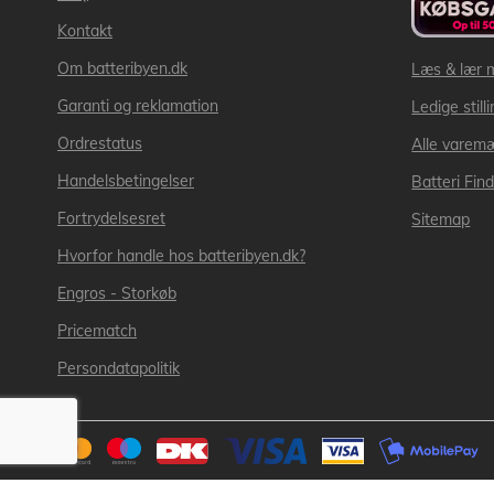
Kontakt
Om batteribyen.dk
Læs & lær 
Garanti og reklamation
Ledige still
Ordrestatus
Alle varem
Handelsbetingelser
Batteri Fin
Fortrydelsesret
Sitemap
Hvorfor handle hos batteribyen.dk?
Engros - Storkøb
Pricematch
Persondatapolitik