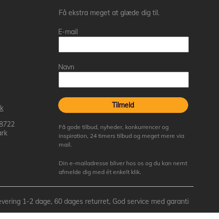
Få ekstra meget at glæde dig til.
E-mail
Navn
Tilmeld
k
 8722
Få gode tilbud, nyheder, konkurrencer og
rk
inspiration, 24 timers tilbud og meget mere via
mail.
Din e-mailadresse bliver hos os og du kan nemt
afmelde dig med ét enkelt klik.
- Levering 1-2 dage, 60 dages returret, God service med garanti