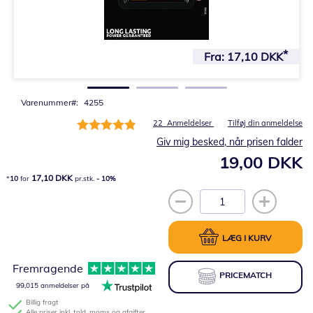
Gå
til
Fra:
17,10 DKK
starten
af
billedgalleriet
Varenummer
4255
Bedømmelse:
22
Anmeldelser
Tilføj din anmeldelse
98%
Giv mig besked, når prisen falder
19,00 DKK
17,10 DKK
10
for
pr.stk.
-
10
%
LÆG I KURV
Fremragende
PRICEMATCH
99,015 anmeldelser på
Billig fragt
Alle priser inkl. told, moms og afgifter