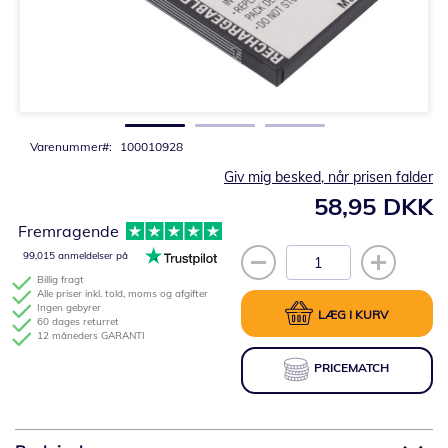
Gå
til
starten
af
billedgalleriet
Varenummer
100010928
Giv mig besked, når prisen falder
58,95 DKK
Fremragende
99,015 anmeldelser på
Billig fragt
Alle priser inkl. told, moms og afgifter
Ingen gebyrer
LÆG I KURV
60 dages returret
12 måneders GARANTI
PRICEMATCH