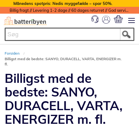
Månedens spotpris: Nedis myggefælde – spar 50%.
Billig fragt // Levering 1-2 dage // 60 dages returret // God service med garanti
Min indkøbs
Forsiden
Billigst med de bedste: SANYO, DURACELL, VARTA, ENERGIZER m.
fl.
Billigst med de
bedste: SANYO,
DURACELL, VARTA,
ENERGIZER m. fl.