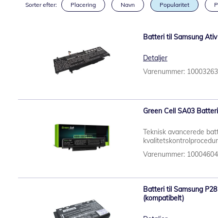
Sorter efter:
Placering
Navn
Popularitet
P
Batteri til Samsung Ativ
Detaljer
Varenummer: 1000326
Green Cell SA03 Batter
Teknisk avancerede batt
kvalitetskontrolprocedu
Varenummer: 1000460
Batteri til Samsung P2
(kompatibelt)