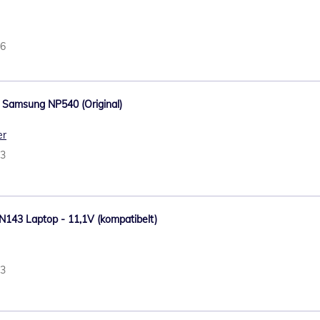
66
l Samsung NP540 (Original)
er
73
N143 Laptop - 11,1V (kompatibelt)
63