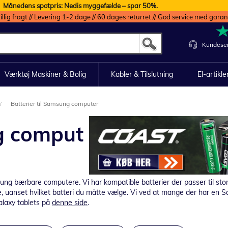
Månedens spotpris: Nedis myggefælde – spar 50%.
illig fragt // Levering 1-2 dage // 60 dages returret // God service med garan
Kundeser
Værktøj Maskiner & Bolig
Kabler & Tilslutning
El-artikle
Batterier til Samsung computer
ng comput
amsung bærbare computere.
Vi har kompatible batterier der passer til 
vne, uanset hvilket batteri du måtte vælge. Vi ved at mange der har e
alaxy tablets på
denne side
.