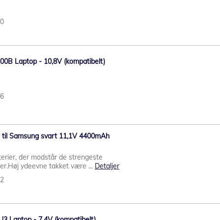
40
00B Laptop - 10,8V (kompatibelt)
36
i til Samsung svart 11,1V 4400mAh
erier, der modstår de strengeste
rer.Høj ydeevne takket være ...
Detaljer
42
U3 Laptop - 7,4V (kompatibelt)