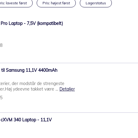
ris: laveste først
Pris: højest først
Lagerstatus
 Pro Laptop - 7,5V (kompatibelt)
38
i til Samsung 11,1V 4400mAh
erier, der modstår de strengeste
rer.Høj ydeevne takket være ...
Detaljer
45
8 cXVM 340 Laptop - 11,1V