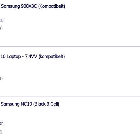
l Samsung 900X3C (Kompatibelt)
er
66
10 Laptop - 7.4VV (kompatibelt)
60
 Samsung NC10 (Black 9 Cell)
er
82