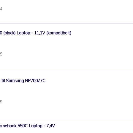
34
0 (black) Laptop - 11,1V (kompatibelt)
69
i til Samsung NP700Z7C
29
romebook 550C Laptop - 7,4V