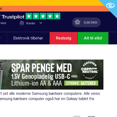
ti
Min indkøbskurv
Lave
0,00 DKK
vice
Konto
om
r
Elektronik tilbehør
Restsalg
Alt til elbil
stort set alle moderne Samsung bærbare computere.
Alle vores
n Samsung bærbare computer også har en Galaxy tablet fra