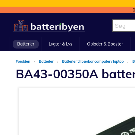
B
Skip
to
Content
Batterier
Lygter & Lys
Oplader & Booster
Forsiden
Batterier
Batterier til bærbar computer / laptop
B
BA43-00350A batter
Gå
til
slutningen
af
billedgalleriet