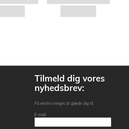
Tilmeld dig vores
nyhedsbrev:
Få ekstra meget at glæde dig til.
E-mail