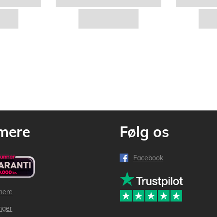
mere
Følg os
Facebook
mere
inger