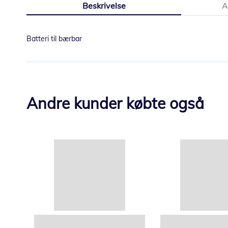
Beskrivelse
A
starten
af
billedgalleriet
Batteri til bærbar
Andre kunder købte også