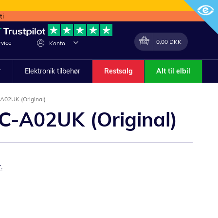
ti
Min indkøbskurv
Lave
0,00 DKK
vice
Konto
om
r
Elektronik tilbehør
Restsalg
Alt til elbil
A02UK (Original)
C-A02UK (Original)
.