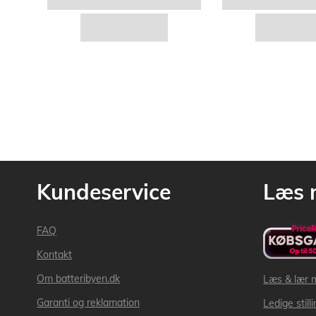
Kundeservice
Læs 
FAQ
Kontakt
Om batteribyen.dk
Læs & lær 
Garanti og reklamation
Ledige still