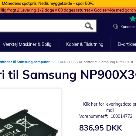
Månedens spotpris: Nedis myggefælde – spar 50%.
illig fragt // Levering 1-2 dage // 60 dages returret // God service med garan
Kundeser
Værktøj Maskiner & Bolig
Kabler & Tilslutning
El-artikle
atterier til Samsung computer
BA43-00350A batteri til Samsung NP900X3C-
i til Samsung NP900X3
Klik her for leveringsdato pr
mail
Varenummer
100014772
836,95 DKK