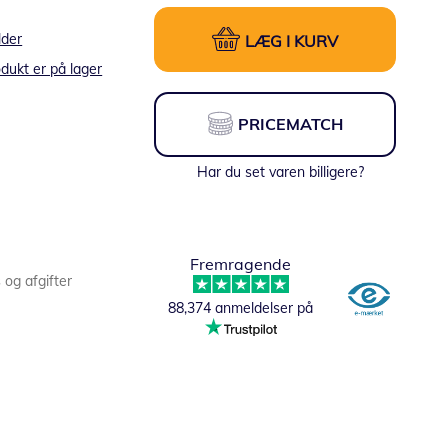
lder
LÆG I KURV
dukt er på lager
PRICEMATCH
Har du set varen billigere?
Fremragende
s og afgifter
88,374 anmeldelser på