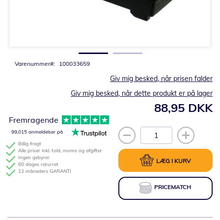
Gå
til
starten
af
billedgalleriet
Varenummer
100033659
Giv mig besked, når prisen falder
Giv mig besked, når dette produkt er på lager
88,95 DKK
Fremragende
99,015 anmeldelser på
Billig fragt
Alle priser inkl. told, moms og afgifter
Ingen gebyrer
LÆG I KURV
60 dages returret
12 måneders GARANTI
PRICEMATCH