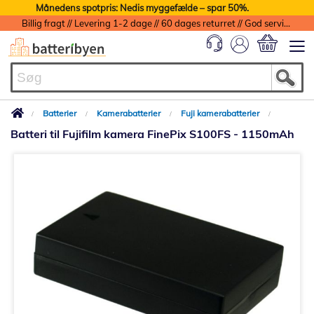
Månedens spotpris: Nedis myggefælde – spar 50%.
Billig fragt // Levering 1-2 dage // 60 dages returret // God service med garanti
Min indkøbs
Batterier
Kamerabatterier
Fuji kamerabatterier
Batteri til Fujifilm kamera FinePix S100FS - 1150mAh
Gå
til
slutningen
af
billedgalleriet