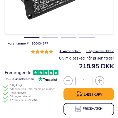
Gå
til
starten
af
billedgalleriet
Varenummer
100034677
Bedømmelse:
4
Anmeldelser
Tilføj din anmeldelse
100%
Giv mig besked, når prisen falder
218,95 DKK
Fremragende
99,015 anmeldelser på
Billig fragt
Alle priser inkl. told, moms og afgifter
Ingen gebyrer
LÆG I KURV
60 dages returret
12 måneders GARANTI
PRICEMATCH