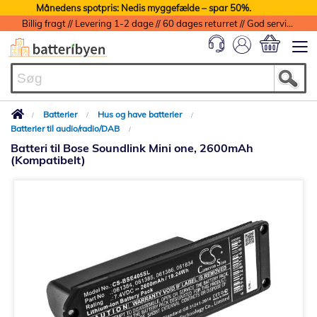
Månedens spotpris: Nedis myggefælde – spar 50%.
Billig fragt // Levering 1-2 dage // 60 dages returret // God service med garanti
Min indkøbs
Batterier
Hus og have batterier
Batterier til audio/radio/DAB
Batteri til Bose Soundlink Mini one, 2600mAh
(Kompatibelt)
Gå
til
slutningen
af
billedgalleriet