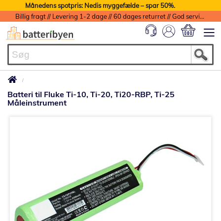
Månedens spotpris: Nedis myggefælde – spar 50%.
Billig fragt // Levering 1-2 dage // 60 dages returret // God service med garanti
Min indkøbs
Batteri til Fluke Ti-10, Ti-20, Ti20-RBP, Ti-25
Måleinstrument
Gå
til
slutningen
af
billedgalleriet