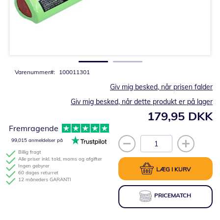
Gå
til
starten
af
billedgalleriet
Varenummer
100011301
Giv mig besked, når prisen falder
Giv mig besked, når dette produkt er på lager
179,95 DKK
Fremragende
99,015 anmeldelser på
Billig fragt
Alle priser inkl. told, moms og afgifter
Ingen gebyrer
LÆG I KURV
60 dages returret
12 måneders GARANTI
PRICEMATCH