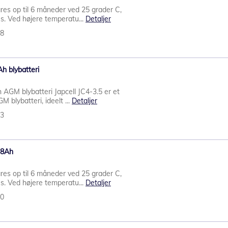
res op til 6 måneder ved 25 grader C,
s. Ved højere temperatu...
Detaljer
58
Ah blybatteri
 AGM blybatteri Japcell JC4-3.5 er et
 blybatteri, ideelt ...
Detaljer
63
2,8Ah
res op til 6 måneder ved 25 grader C,
s. Ved højere temperatu...
Detaljer
60