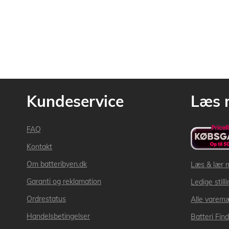
Kundeservice
Læs 
FAQ
Kontakt
Om batteribyen.dk
Læs & lær 
Garanti og reklamation
Ledige still
Ordrestatus
Alle varem
Handelsbetingelser
Batteri Fin