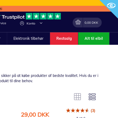
ti
Min indkøbskurv
Lave
0,00 DKK
vice
Konto
om
r
Elektronik tilbehør
Restsalg
Alt til elbil
sikker på at købe produkter af bedste kvalitet. Hvis du er i
odukt til dine behov.
(3)
Tilbudspris
29,00 DKK