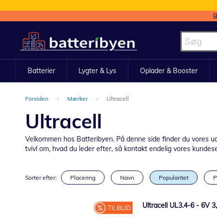
B
Skip
to
Content
Batterier
Lygter & Lys
Oplader & Booster
Forsiden
Mærker
Ultracell
Ultracell
Velkommen hos Batteribyen. På denne side finder du vores udval
tvivl om, hvad du leder efter, så kontakt endelig vores kundeserv
Sorter efter:
Placering
Navn
Popularitet
P
Ultracell UL3.4-6 - 6V 