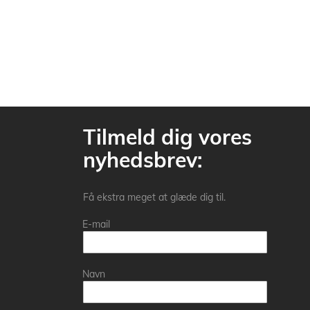
Tilmeld dig vores
nyhedsbrev:
Få ekstra meget at glæde dig til.
E-mail
Navn