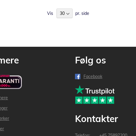
Vis
pr. side
mere
Følg os
Facebook
mere
inger
Kontakter
ærker
der
+45 75897200