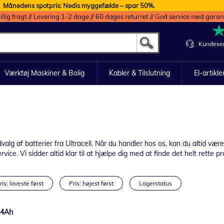
Månedens spotpris: Nedis myggefælde – spar 50%.
illig fragt // Levering 1-2 dage // 60 dages returret // God service med garan
Kundeser
Værktøj Maskiner & Bolig
Kabler & Tilslutning
El-artikle
g af batterier fra Ultracell. Når du handler hos os, kan du altid være 
ice. Vi sidder altid klar til at hjælpe dig med at finde det helt rette pr
ris: laveste først
Pris: højest først
Lagerstatus
3,4Ah