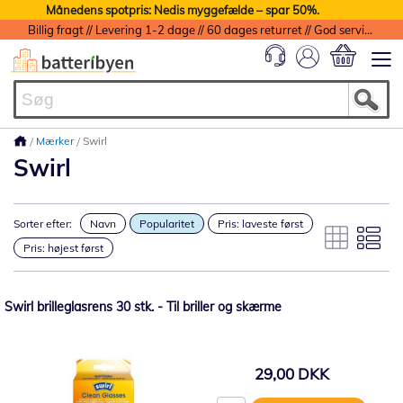
Månedens spotpris: Nedis myggefælde – spar 50%.
Billig fragt // Levering 1-2 dage // 60 dages returret // God service med garanti
Min indkøbs
Mærker
Swirl
Swirl
Sorter efter:
Navn
Popularitet
Pris: laveste først
Pris: højest først
Swirl brilleglasrens 30 stk. - Til briller og skærme
29,00 DKK