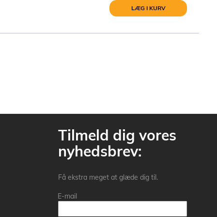
LÆG I KURV
Tilmeld dig vores
nyhedsbrev:
Få ekstra meget at glæde dig til.
E-mail