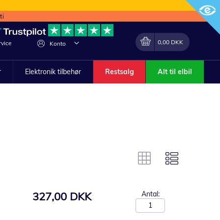
ti
Min indkøbskurv
Lave
0,00 DKK
vice
Konto
om
r
Elektronik tilbehør
Restsalg
Alt til elbil
327,00 DKK
Antal: