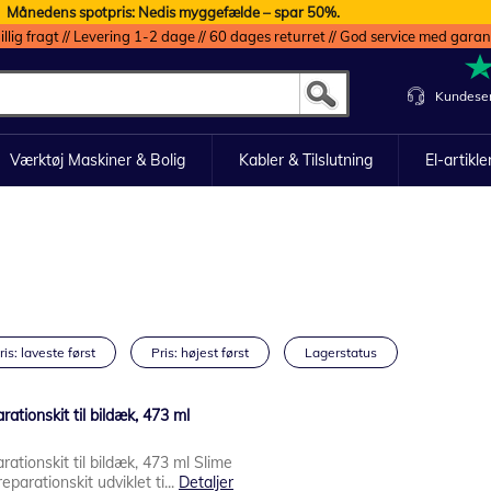
Månedens spotpris: Nedis myggefælde – spar 50%.
illig fragt // Levering 1-2 dage // 60 dages returret // God service med garan
Kundeser
Værktøj Maskiner & Bolig
Kabler & Tilslutning
El-artikle
ris: laveste først
Pris: højest først
Lagerstatus
ationskit til bildæk, 473 ml
ationskit til bildæk, 473 ml Slime
parationskit udviklet ti...
Detaljer