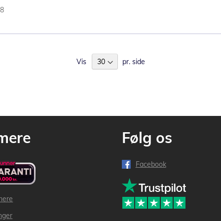
98
Vis
pr. side
mere
Følg os
Facebook
mere
inger