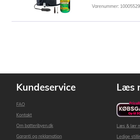
Varenummer: 1000552
Kundeservice
Læs 
FAQ
Kontakt
Om batteribyen.dk
Læs & lær 
Garanti og reklamation
Ledige still