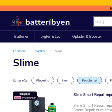
B
Skip
to
Content
Batterier
Lygter & Lys
Oplader & Booster
Forsiden
Mærker
Slime
Slime
Sorter efter:
Placering
Navn
Popularitet
P
Slime Smart Repair repar
Slime Smart Repair repar
Smart Repair er et dækre