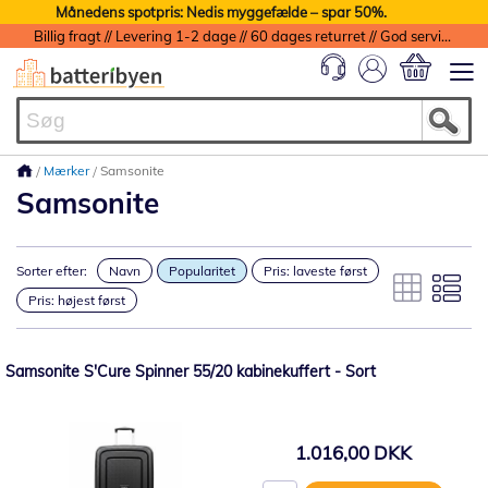
Månedens spotpris: Nedis myggefælde – spar 50%.
Billig fragt // Levering 1-2 dage // 60 dages returret // God service med garanti
Min indkøbs
Mærker
Samsonite
Samsonite
Sorter efter:
Navn
Popularitet
Pris: laveste først
Pris: højest først
Samsonite S'Cure Spinner 55/20 kabinekuffert - Sort
1.016,00 DKK