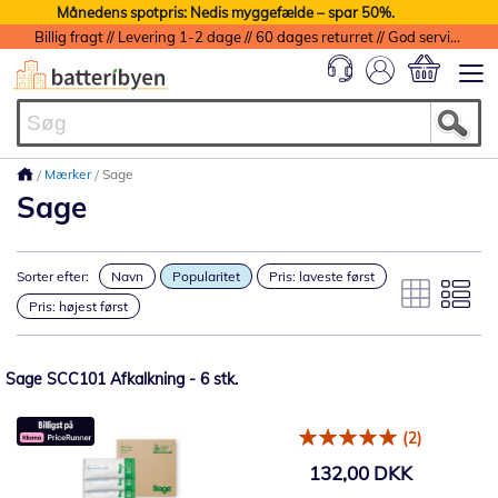
Månedens spotpris: Nedis myggefælde – spar 50%.
Billig fragt // Levering 1-2 dage // 60 dages returret // God service med garanti
Min indkøbs
Mærker
Sage
Sage
Sorter efter:
Navn
Popularitet
Pris: laveste først
Pris: højest først
Sage SCC101 Afkalkning - 6 stk.
(2)
132,00 DKK