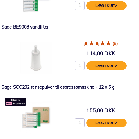
LÆG I KURV
Sage BES008 vandfilter
(8)
114,00 DKK
LÆG I KURV
Sage SCC202 rensepulver til espressomaskine - 12 x 5 g
155,00 DKK
LÆG I KURV