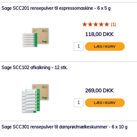
Sage SCC201 rensepulver til espressomaskine - 6 x 5 g
(1)
118,00 DKK
LÆG I KURV
Sage SCC102 afkalkning - 12 stk.
269,00 DKK
LÆG I KURV
Sage SCC301 rensepulver til damprør/mælkeskummer - 6 x 10 g