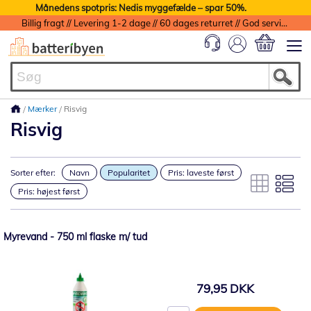
Månedens spotpris: Nedis myggefælde – spar 50%.
Billig fragt // Levering 1-2 dage // 60 dages returret // God service med garanti
Min indkøbs
Mærker
Risvig
Risvig
Sorter efter:
Navn
Popularitet
Pris: laveste først
Pris: højest først
Myrevand - 750 ml flaske m/ tud
79,95 DKK