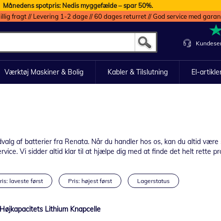
Månedens spotpris: Nedis myggefælde – spar 50%.
illig fragt // Levering 1-2 dage // 60 dages returret // God service med garan
Kundeser
Værktøj Maskiner & Bolig
Kabler & Tilslutning
El-artikle
g af batterier fra Renata. Når du handler hos os, kan du altid være si
ice. Vi sidder altid klar til at hjælpe dig med at finde det helt rette pr
ris: laveste først
Pris: højest først
Lagerstatus
Højkapacitets Lithium Knapcelle