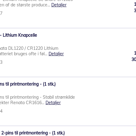
en af de største produce...
Detaljer
37
- Lithium Knapcelle
enata DL1220 / CR1220 Lithium
eriet bruges ofte i føl...
Detaljer
3
43
til printmontering - (1 stk.)
til printmontering - Stabil strømkilde
ojekter Renata CR1616...
Detaljer
84
ins til printmontering - (1 stk.)