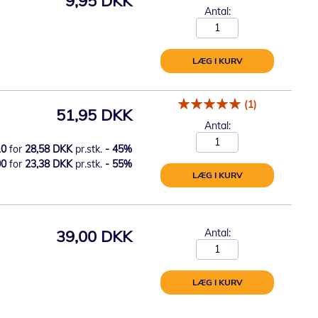
9,95 DKK
Antal:
LÆG I KURV
(1)
51,95 DKK
Antal:
10
for
28,58 DKK
pr.stk.
-
45
%
00
for
23,38 DKK
pr.stk.
-
55
%
LÆG I KURV
39,00 DKK
Antal:
LÆG I KURV