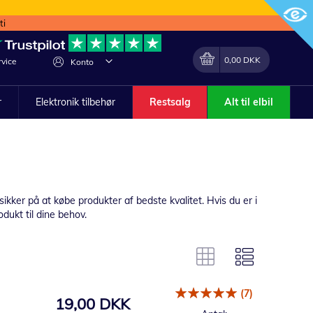
ti
Min indkøbskurv
Lave
0,00 DKK
vice
Konto
om
r
Elektronik tilbehør
Restsalg
Alt til elbil
kker på at købe produkter af bedste kvalitet. Hvis du er i
odukt til dine behov.
(7)
19,00 DKK