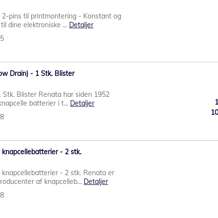
pins til printmontering - Konstant og
il dine elektroniske ...
Detaljer
15
w Drain) - 1 Stk. Blister
1 Stk. Blister Renata har siden 1952
napcelle batterier i t...
Detaljer
1
48
napcellebatterier - 2 stk.
napcellebatterier - 2 stk. Renata er
roducenter af knapcelleb...
Detaljer
28