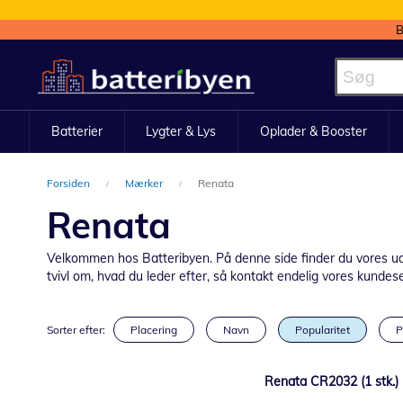
B
Skip
to
Content
Batterier
Lygter & Lys
Oplader & Booster
Forsiden
Mærker
Renata
Renata
Velkommen hos Batteribyen. På denne side finder du vores udval
tvivl om, hvad du leder efter, så kontakt endelig vores kundeserv
Sorter efter:
Placering
Navn
Popularitet
P
Renata CR2032 (1 stk.) 