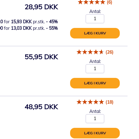
(6)
28,95 DKK
Antal:
10
for
15,93 DKK
pr.stk.
-
45
%
00
for
13,03 DKK
pr.stk.
-
55
%
LÆG I KURV
(26)
55,95 DKK
Antal:
LÆG I KURV
(18)
48,95 DKK
Antal:
LÆG I KURV