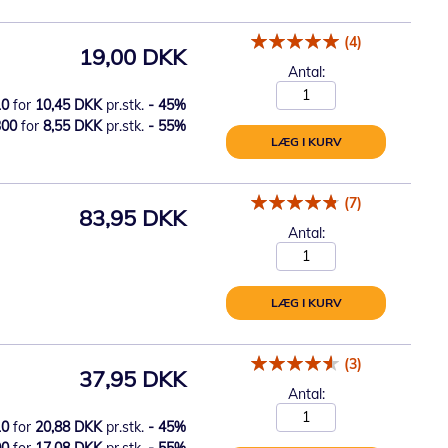
(4)
19,00 DKK
Antal:
10
for
10,45 DKK
pr.stk.
-
45
%
300
for
8,55 DKK
pr.stk.
-
55
%
LÆG I KURV
(7)
83,95 DKK
Antal:
LÆG I KURV
(3)
37,95 DKK
Antal:
10
for
20,88 DKK
pr.stk.
-
45
%
00
for
17,08 DKK
pr.stk.
-
55
%