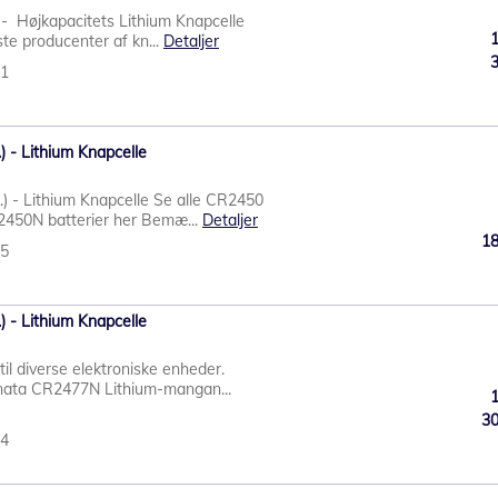
- Højkapacitets Lithium Knapcelle
te producenter af kn...
Detaljer
41
 - Lithium Knapcelle
) - Lithium Knapcelle Se alle CR2450
R2450N batterier her Bemæ...
Detaljer
1
45
 - Lithium Knapcelle
il diverse elektroniske enheder.
enata CR2477N Lithium-mangan...
3
44