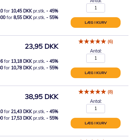
Antal:
10
for
10,45 DKK
pr.stk.
-
45
%
300
for
8,55 DKK
pr.stk.
-
55
%
LÆG I KURV
(6)
23,95 DKK
Antal:
6
for
13,18 DKK
pr.stk.
-
45
%
80
for
10,78 DKK
pr.stk.
-
55
%
LÆG I KURV
(8)
38,95 DKK
Antal:
10
for
21,43 DKK
pr.stk.
-
45
%
00
for
17,53 DKK
pr.stk.
-
55
%
LÆG I KURV