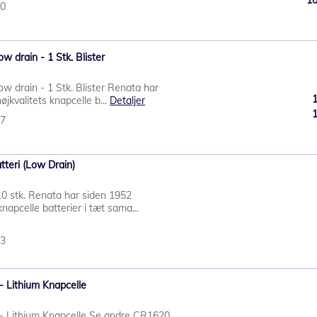
30
ow drain - 1 Stk. Blister
ow drain - 1 Stk. Blister Renata har
jkvalitets knapcelle b...
Detaljer
37
tteri (Low Drain)
10 stk. Renata har siden 1952
napcelle batterier i tæt sama...
23
- Lithium Knapcelle
 - Lithium Knapcelle Se andre CR1620