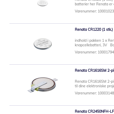
batterier her Renata er 
Varenummer: 1000102
Renata CR1220 (1 stk.) 
indhold i pakken 1 x R
knapcellebatteri, 3V Batt
Varenummer: 1000179
Renata CR1616SM 2-pins 
Renata CR1616SM 2-pins 
til dine elektroniske pr
Varenummer: 1000314
Renata CR2450NFH-LF 2-p