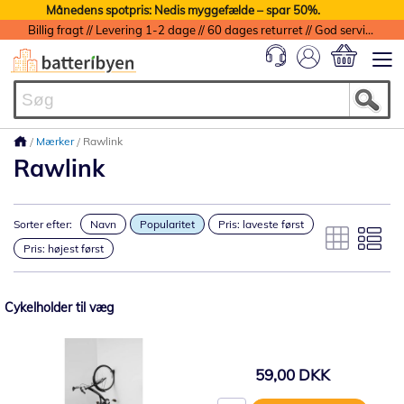
Månedens spotpris: Nedis myggefælde – spar 50%.
Billig fragt // Levering 1-2 dage // 60 dages returret // God service med garanti
Min indkøbs
Mærker
Rawlink
Rawlink
Sorter efter:
Navn
Popularitet
Pris: laveste først
Pris: højest først
Cykelholder til væg
59,00 DKK