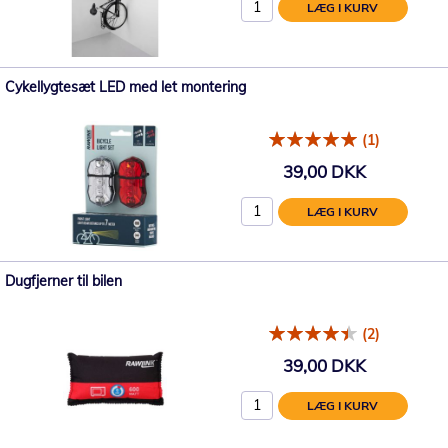
LÆG I KURV
Cykellygtesæt LED med let montering
(1)
39,00 DKK
LÆG I KURV
Dugfjerner til bilen
(2)
39,00 DKK
LÆG I KURV