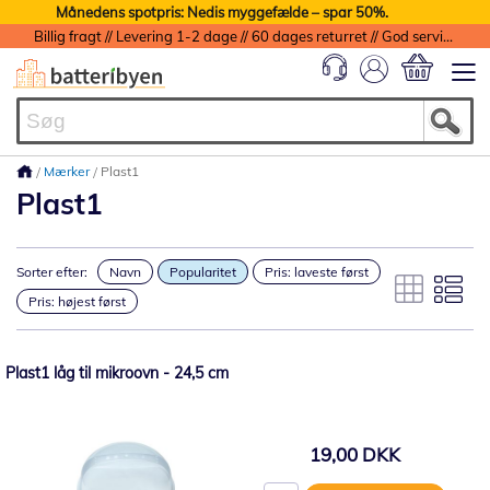
Månedens spotpris: Nedis myggefælde – spar 50%.
Billig fragt // Levering 1-2 dage // 60 dages returret // God service med garanti
Min indkøbs
Mærker
Plast1
Plast1
Sorter efter:
Navn
Popularitet
Pris: laveste først
Pris: højest først
Plast1 låg til mikroovn - 24,5 cm
19,00 DKK