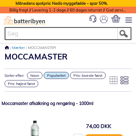
Månedens spotpris: Nedis myggefælde – spar 50%.
Billig fragt // Levering 1-2 dage // 60 dages returret // God service med garanti
Min indkøbs
Mærker
MOCCAMASTER
MOCCAMASTER
Sorter efter:
Navn
Popularitet
Pris: laveste først
Pris: højest først
Moccamaster afkalkning og rengøring - 1000ml
74,00 DKK