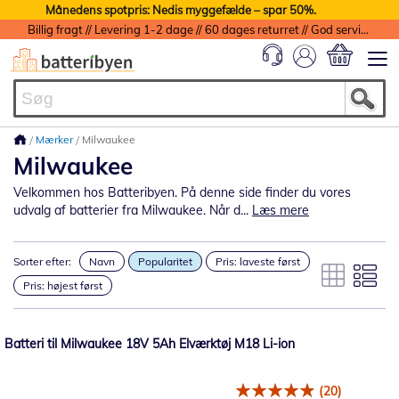
Månedens spotpris: Nedis myggefælde – spar 50%.
Billig fragt // Levering 1-2 dage // 60 dages returret // God service med garanti
Min indkøbs
Mærker
Milwaukee
Milwaukee
Velkommen hos Batteribyen. På denne side finder du vores
udvalg af batterier fra Milwaukee. Når d...
Læs mere
Sorter efter:
Navn
Popularitet
Pris: laveste først
Pris: højest først
Batteri til Milwaukee 18V 5Ah Elværktøj M18 Li-ion
(20)