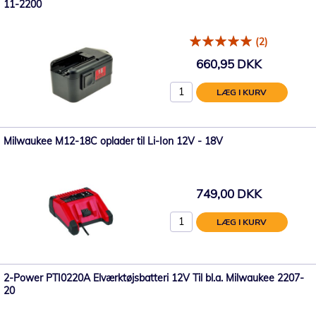
11-2200
(2)
660,95 DKK
LÆG I KURV
Milwaukee M12-18C oplader til Li-Ion 12V - 18V
749,00 DKK
LÆG I KURV
2-Power PTI0220A Elværktøjsbatteri 12V Til bl.a. Milwaukee 2207-
20