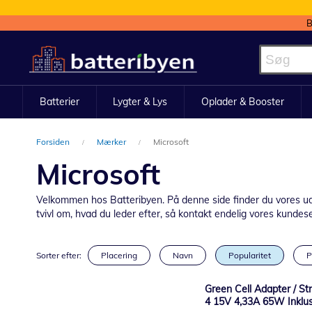
B
Skip
to
Content
Batterier
Lygter & Lys
Oplader & Booster
Forsiden
Mærker
Microsoft
Microsoft
Velkommen hos Batteribyen. På denne side finder du vores udval
tvivl om, hvad du leder efter, så kontakt endelig vores kundeserv
Sorter efter:
Placering
Navn
Popularitet
P
Green Cell Adapter / St
4 15V 4,33A 65W Inklus