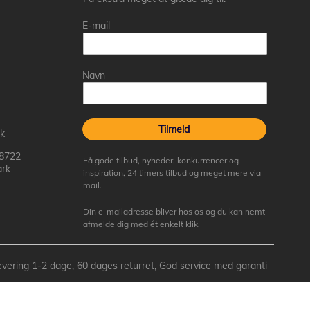
E-mail
Navn
Tilmeld
k
 8722
Få gode tilbud, nyheder, konkurrencer og
rk
inspiration, 24 timers tilbud og meget mere via
mail.
Din e-mailadresse bliver hos os og du kan nemt
afmelde dig med ét enkelt klik.
- Levering 1-2 dage, 60 dages returret, God service med garanti