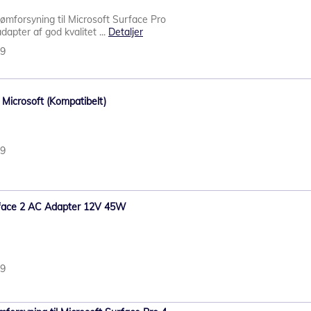
rømforsyning til Microsoft Surface Pro
apter af god kvalitet ...
Detaljer
39
/ Microsoft (Kompatibelt)
19
rface 2 AC Adapter 12V 45W
79