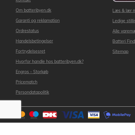
Kontakt
Om batteribyen.dk
Læs & lær 
Garanti og reklamation
Ledige still
Ordrestatus
Alle varem
Handelsbetingelser
Batteri Fin
Fortrydelsesret
Sitemap
Hvorfor handle hos batteribyen.dk?
Engros - Storkøb
Pricematch
Persondatapolitik