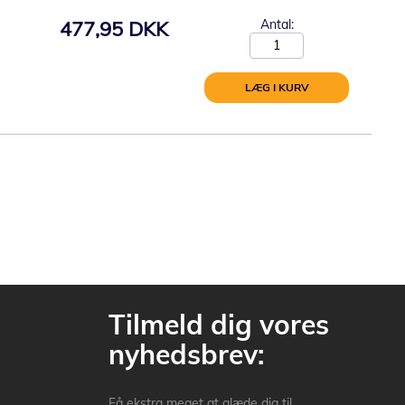
477,95 DKK
Antal:
LÆG I KURV
Tilmeld dig vores
nyhedsbrev:
Få ekstra meget at glæde dig til.