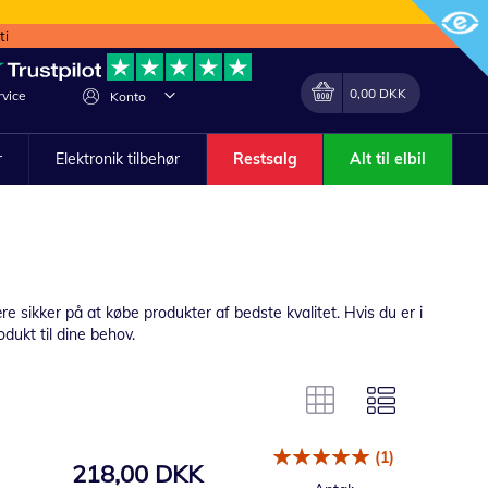
ti
Min indkøbskurv
Lave
0,00 DKK
vice
Konto
om
r
Elektronik tilbehør
Restsalg
Alt til elbil
 sikker på at købe produkter af bedste kvalitet. Hvis du er i
odukt til dine behov.
(1)
218,00 DKK