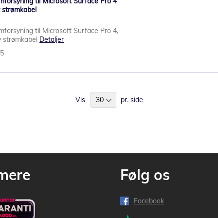
forsyning til Microsoft Surface Pro 4
 strømkabel
forsyning til Microsoft Surface Pro 4,
v strømkabel
Detaljer
75
Vis
pr. side
mere
Følg os
Facebook