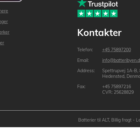
mere
inger
Kontakter
ærker
der
+45 75897200
info@batteribyen.d
Spettrupvej 1A-B,
Hedensted, Denma
+45 75897216
CVR: 25628829
Batterier til ALT, Billig fragt 
Batteribyen.dk ApS: © 2003-2025 batteribyen.dk