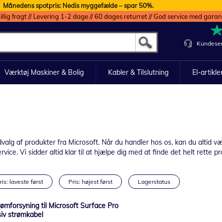
Månedens spotpris: Nedis myggefælde – spar 50%.
illig fragt // Levering 1-2 dage // 60 dages returret // God service med garan
Kundeser
Værktøj Maskiner & Bolig
Kabler & Tilslutning
El-artikle
g af produkter fra Microsoft. Når du handler hos os, kan du altid være
ice. Vi sidder altid klar til at hjælpe dig med at finde det helt rette pr
ris: laveste først
Pris: højest først
Lagerstatus
rømforsyning til Microsoft Surface Pro
iv strømkabel