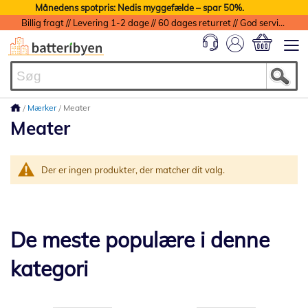
Månedens spotpris: Nedis myggefælde – spar 50%.
Billig fragt // Levering 1-2 dage // 60 dages returret // God service med garanti
Min indkøbs
Mærker
Meater
Meater
Der er ingen produkter, der matcher dit valg.
De meste populære i denne
kategori