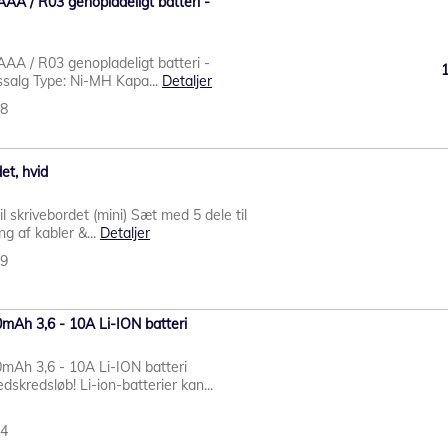
AA / R03 genopladeligt batteri -
AA / R03 genopladeligt batteri -
ssalg Type: Ni-MH Kapa...
Detaljer
98
et, hvid
 skrivebordet (mini) Sæt med 5 dele til
g af kabler &...
Detaljer
29
Ah 3,6 - 10A Li-ION batteri
Ah 3,6 - 10A Li-ION batteri
dskredsløb! Li-ion-batterier kan...
54