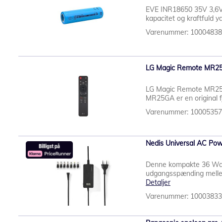
EVE INR18650 35V 3,6V 
kapacitet og kraftfuld 
Varenummer: 1000483
LG Magic Remote MR25G
LG Magic Remote MR25G
MR25GA er en original fj
Varenummer: 1000535
Nedis Universal AC Po
Denne kompakte 36 Watt 
udgangsspænding mellem
Detaljer
Varenummer: 1000383