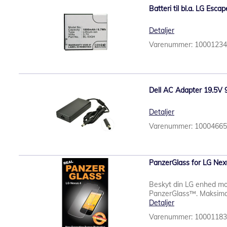
Batteri til bl.a. LG Esca
Detaljer
Varenummer: 1000123
Dell AC Adapter 19.5V 
Detaljer
Varenummer: 1000466
PanzerGlass for LG Nex
Beskyt din LG enhed m
PanzerGlass™. Maksimal b
Detaljer
Varenummer: 1000118