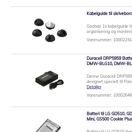
Kabelguide til skrivebord
Goobay 1x kabelguide til
organisering og monteri
Varenummer: 1000224
Duracell DRP5959 Batte
DMW-BLG10, DMW-BL
Denne Duracell DRP5959
designet specielt til 
Detaljer
Varenummer: 1000264
Batteri til LG GD510, 
Mini, GS500 Cookie Plus
Batteri til LG GD510 (k