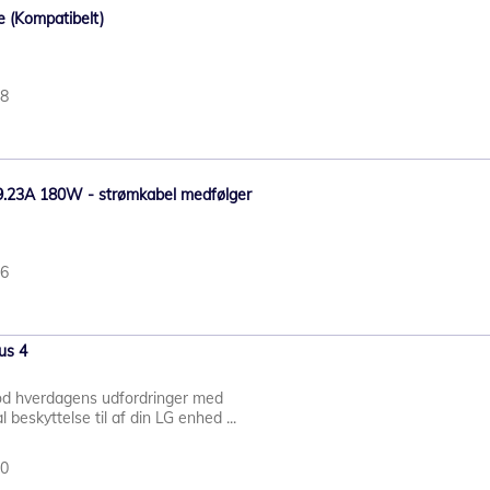
pe (Kompatibelt)
48
9.23A 180W - strømkabel medfølger
56
us 4
od hverdagens udfordringer med
eskyttelse til af din LG enhed ...
30