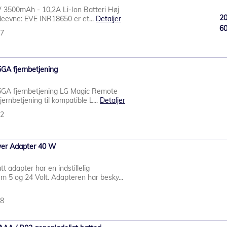
3500mAh - 10,2A Li-Ion Batteri Høj
2
ydeevne: EVE INR18650 er et...
Detaljer
6
87
A fjernbetjening
A fjernbetjening LG Magic Remote
ernbetjening til kompatible L...
Detaljer
72
wer Adapter 40 W
adapter har en indstillelig
 5 og 24 Volt. Adapteren har besky...
38