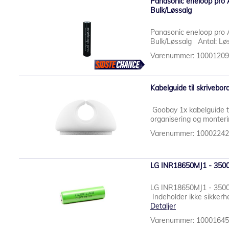
Panasonic eneloop pro A
Bulk/Løssalg
Panasonic eneloop pro A
Bulk/Løssalg Antal: Lø
Varenummer: 1000120
Kabelguide til skrivebord
Goobay 1x kabelguide til
organisering og monterin
Varenummer: 1000224
LG INR18650MJ1 - 3500m
LG INR18650MJ1 - 3500m
Indeholder ikke sikkerhe
Detaljer
Varenummer: 1000164