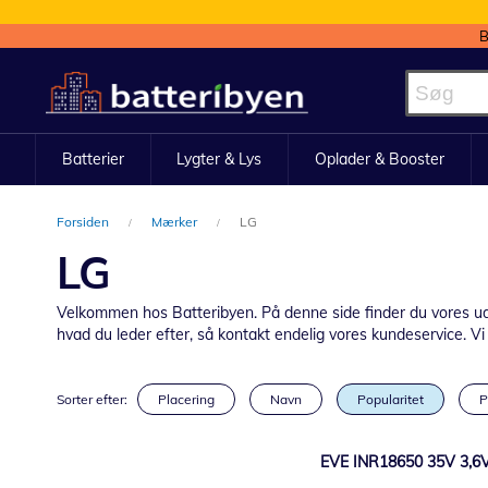
B
Skip
to
Content
Batterier
Lygter & Lys
Oplader & Booster
Forsiden
Mærker
LG
LG
Velkommen hos Batteribyen. På denne side finder du vores udval
hvad du leder efter, så kontakt endelig vores kundeservice. Vi si
Sorter efter:
Placering
Navn
Popularitet
P
EVE INR18650 35V 3,6V 