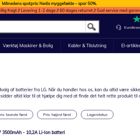
Månedens spotpris: Nedis myggefælde – spar 50%.
illig fragt // Levering 1-2 dage // 60 dages returret // God service med garan
Kundeser
Værktøj Maskiner & Bolig
Kabler & Tilslutning
El-artikle
g af batterier fra LG. Når du handler hos os, kan du altid være sikker 
dder altid klar til at hjælpe dig med at finde det helt rette produkt til
ris: laveste først
Pris: højest først
Lagerstatus
3500mAh - 10,2A Li-Ion batteri