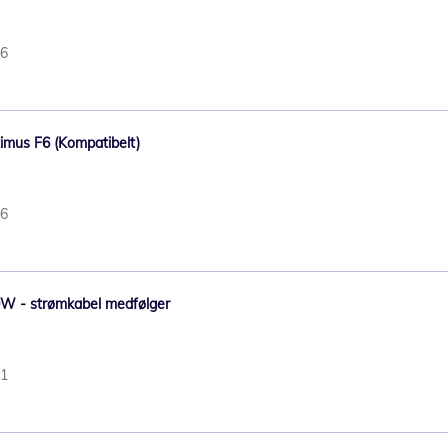
46
timus F6 (Kompatibelt)
56
0W - strømkabel medfølger
61