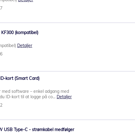
17
G KF300 (kompatibel)
mpatibel)
Detaljer
46
 ID-kort (Smart Card)
r med software – enkel adgang med
u ID-kort til at logge på co...
Detaljer
52
 USB Type-C - strømkabel medfølger