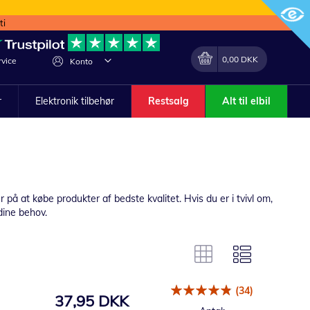
ti
Min indkøbskurv
Lave
0,00 DKK
vice
Konto
om
r
Elektronik tilbehør
Restsalg
Alt til elbil
på at købe produkter af bedste kvalitet. Hvis du er i tvivl om,
 dine behov.
(34)
37,95 DKK