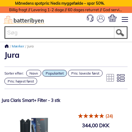
Månedens spotpris: Nedis myggefælde – spar 50%.
Billig fragt // Levering 1-2 dage // 60 dages returret // God service med garanti
Min indkøbs
Mærker
Jura
Jura
Sorter efter:
Navn
Popularitet
Pris: laveste først
Pris: højest først
Jura Claris Smart+ Filter - 3 stk
(24)
344,00 DKK