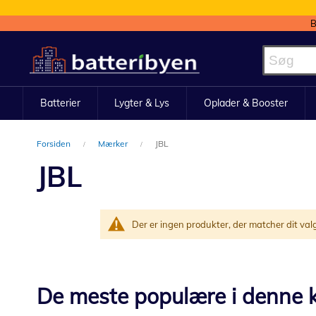
B
Skip
to
Content
Batterier
Lygter & Lys
Oplader & Booster
Forsiden
Mærker
JBL
JBL
Der er ingen produkter, der matcher dit val
De meste populære i denne k