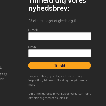
Tilmeld dig vores
nyhedsbrev:
Få ekstra meget at glæde dig til.
E-mail
Navn
Tilmeld
k
 8722
Få gode tilbud, nyheder, konkurrencer og
rk
inspiration, 24 timers tilbud og meget mere via
mail.
Din e-mailadresse bliver hos os og du kan nemt
afmelde dig med ét enkelt klik.