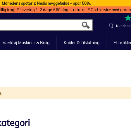
Månedens spotpris: Nedis myggefælde – spar 50%.
illig fragt // Levering 1-2 dage // 60 dages returret // God service med garan
Kundeser
Værktøj Maskiner & Bolig
Kabler & Tilslutning
El-artikle
g.
ategori