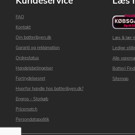
Kundeservice
Læs 
FAQ
Kontakt
Om batteribyen.dk
Læs & lær 
Garanti og reklamation
Ledige still
Ordrestatus
Alle varem
Handelsbetingelser
Batteri Fin
Fortrydelsesret
Sitemap
Hvorfor handle hos batteribyen.dk?
Engros - Storkøb
Pricematch
Persondatapolitik