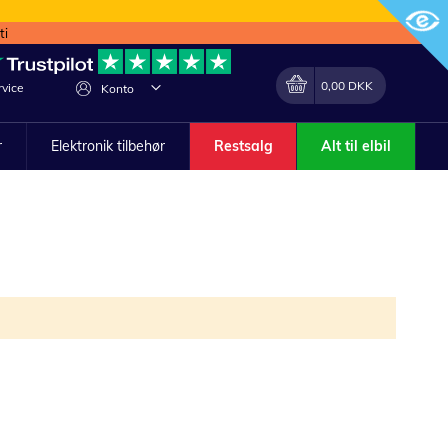
ti
Min indkøbskurv
Lave
0,00 DKK
vice
Konto
om
r
Elektronik tilbehør
Restsalg
Alt til elbil