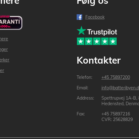
mere
Følg os
Facebook
mere
inger
Kontakter
ærker
der
+45 75897200
info@batteribyen.d
Spettrupvej 1A-B,
Hedensted, Denma
+45 75897216
CVR: 25628829