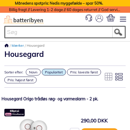
Månedens spotpris: Nedis myggefælde – spar 50%.
Billig fragt // Levering 1-2 dage // 60 dages returret // God service med garanti
Min indkøbs
Mærker
Housegard
Housegard
Sorter efter:
Navn
Popularitet
Pris: laveste først
Pris: højest først
Housegard Origo trådløs røg- og varmealarm - 2 pk.
290,00 DKK