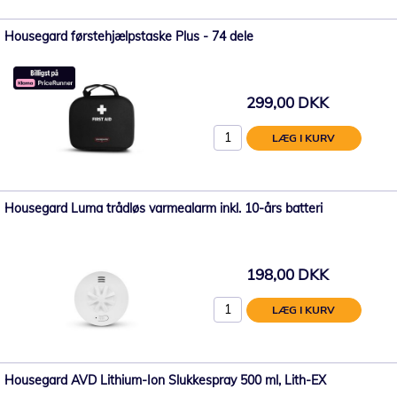
Housegard førstehjælpstaske Plus - 74 dele
299,00 DKK
LÆG I KURV
Housegard Luma trådløs varmealarm inkl. 10-års batteri
198,00 DKK
LÆG I KURV
Housegard AVD Lithium-Ion Slukkespray 500 ml, Lith-EX