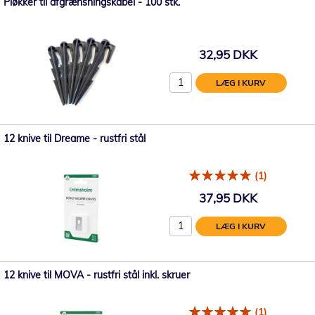
Pløkker til afgrænsningskabel - 100 stk.
32,95 DKK
LÆG I KURV
12 knive til Dreame - rustfri stål
(1)
37,95 DKK
LÆG I KURV
12 knive til MOVA - rustfri stål inkl. skruer
(1)