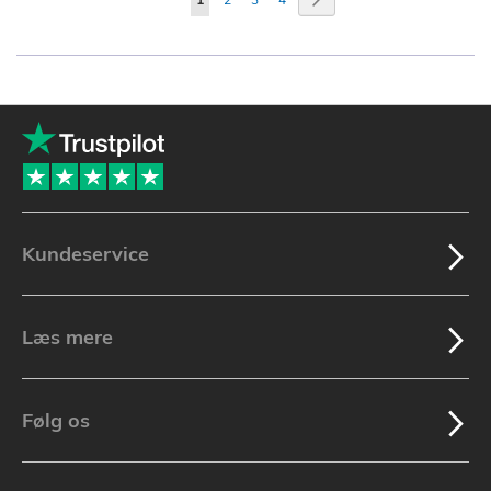
læser
i
øjeblikket
side
Kundeservice
Læs mere
Følg os