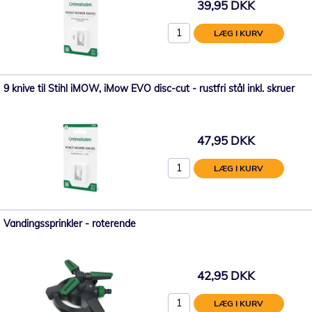
39,95 DKK
LÆG I KURV
9 knive til Stihl iMOW, iMow EVO disc-cut - rustfri stål inkl. skruer
47,95 DKK
LÆG I KURV
Vandingssprinkler - roterende
42,95 DKK
LÆG I KURV