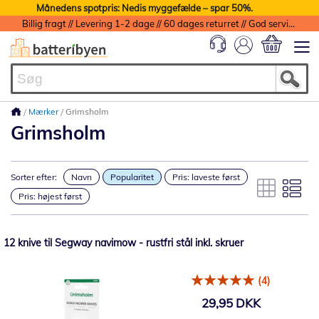
Månedens spotpris: Nedis myggefælde – spar 50%.
Billig fragt // Levering 1-2 dage // 60 dages returret // God service med garanti
Min indkøbs
Mærker
Grimsholm
Grimsholm
Sorter efter:
Navn
Popularitet
Pris: laveste først
Pris: højest først
12 knive til Segway navimow - rustfri stål inkl. skruer
(4)
29,95 DKK