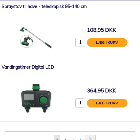
Spraystav til have - teleskopisk 95-140 cm
108,95 DKK
LÆG I KURV
Vandingstimer Digital LCD
364,95 DKK
LÆG I KURV
Side
Side
Videre
Du
Side
Side
Side
1
2
3
4