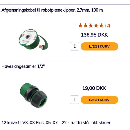
Afgænsningskabel til robotplæneklipper, 2.7mm, 100 m
(2)
136,95 DKK
LÆG I KURV
Haveslangesamler 1/2"
19,00 DKK
LÆG I KURV
12 knive til V3, X3 Plus, X5, X7, L22 - rustfri stål inkl. skruer