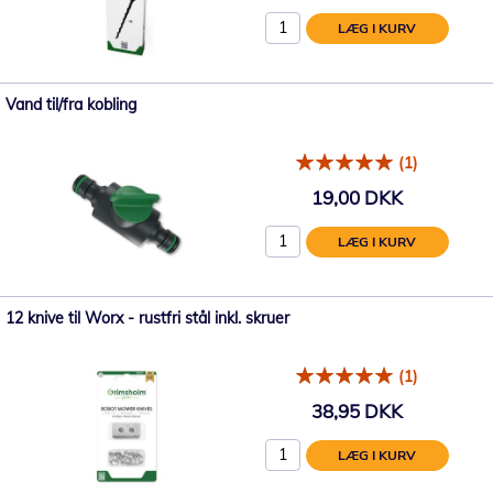
LÆG I KURV
Vand til/fra kobling
(1)
19,00 DKK
LÆG I KURV
12 knive til Worx - rustfri stål inkl. skruer
(1)
38,95 DKK
LÆG I KURV