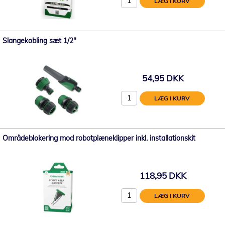
LÆG I KURV
Slangekobling sæt 1/2"
54,95 DKK
LÆG I KURV
Områdeblokering mod robotplæneklipper inkl. installationskit
118,95 DKK
LÆG I KURV