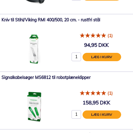
Kniv til Stihl/Viking RMI 400/500, 20 cm. - rustfri stål
(1)
94,95 DKK
LÆG I KURV
Signalkabelsøger MS6812 til robotplæneklipper
(1)
158,95 DKK
LÆG I KURV