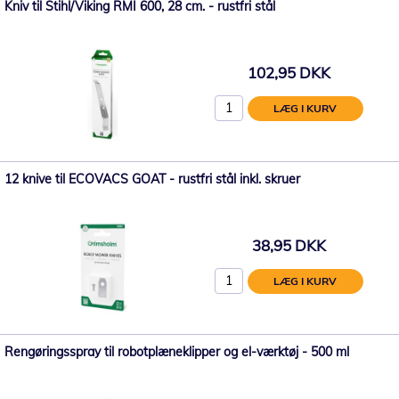
Kniv til Stihl/Viking RMI 600, 28 cm. - rustfri stål
102,95 DKK
LÆG I KURV
12 knive til ECOVACS GOAT - rustfri stål inkl. skruer
38,95 DKK
LÆG I KURV
Rengøringsspray til robotplæneklipper og el-værktøj - 500 ml