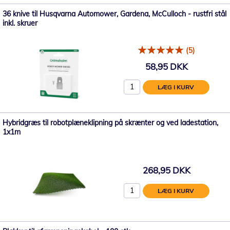
36 knive til Husqvarna Automower, Gardena, McCulloch - rustfri stål
inkl. skruer
(5)
58,95 DKK
LÆG I KURV
Hybridgræs til robotplæneklipning på skrænter og ved ladestation,
1x1m
268,95 DKK
LÆG I KURV