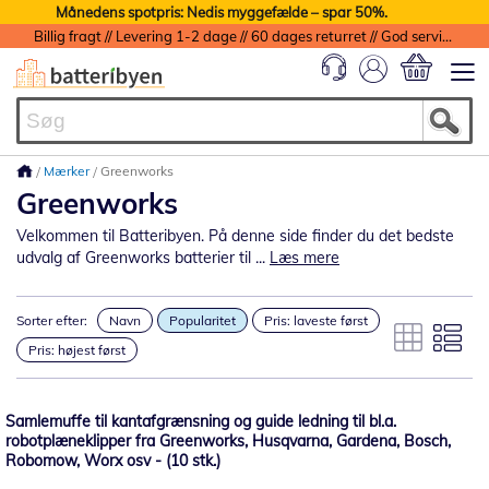
Månedens spotpris: Nedis myggefælde – spar 50%.
Billig fragt // Levering 1-2 dage // 60 dages returret // God service med garanti
Min indkøbs
Mærker
Greenworks
Greenworks
Velkommen til Batteribyen. På denne side finder du det bedste
udvalg af Greenworks batterier til ...
Læs mere
Sorter efter:
Navn
Popularitet
Pris: laveste først
Pris: højest først
Samlemuffe til kantafgrænsning og guide ledning til bl.a.
robotplæneklipper fra Greenworks, Husqvarna, Gardena, Bosch,
Robomow, Worx osv - (10 stk.)