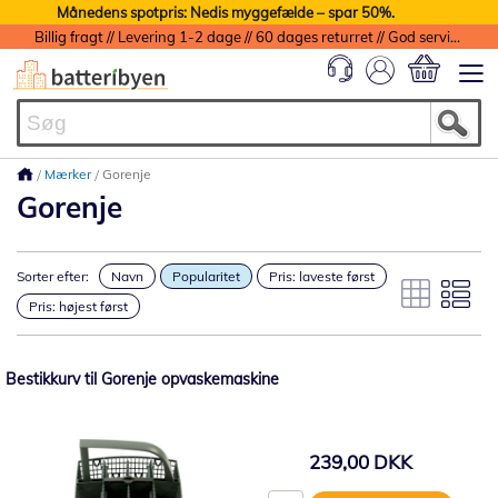
Månedens spotpris: Nedis myggefælde – spar 50%.
Billig fragt // Levering 1-2 dage // 60 dages returret // God service med garanti
Min indkøbs
Mærker
Gorenje
Gorenje
Sorter efter:
Navn
Popularitet
Pris: laveste først
Pris: højest først
Bestikkurv til Gorenje opvaskemaskine
239,00 DKK