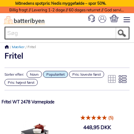
Månedens spotpris: Nedis myggefælde – spar 50%.
Billig fragt // Levering 1-2 dage // 60 dages returret // God service med garanti
Min indkøbs
Mærker
Fritel
Fritel
Sorter efter:
Navn
Popularitet
Pris: laveste først
Pris: højest først
Fritel WT 2478 Varmeplade
(5)
448,95 DKK