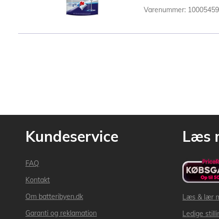
Varenummer: 1000545
Kundeservice
Læs 
FAQ
Kontakt
Om batteribyen.dk
Læs & lær 
Garanti og reklamation
Ledige still