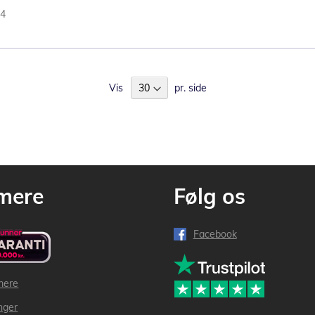
94
Vis
pr. side
mere
Følg os
Facebook
mere
inger