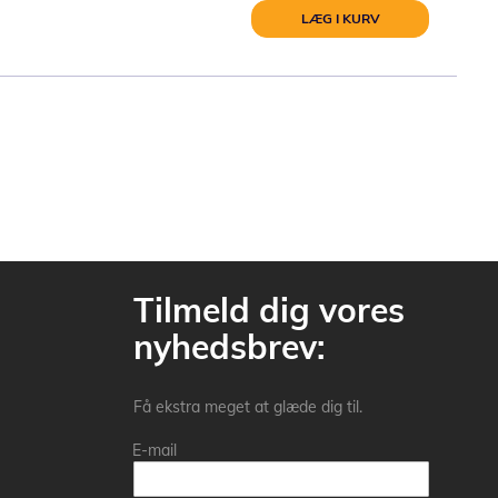
LÆG I KURV
Tilmeld dig vores
nyhedsbrev:
Få ekstra meget at glæde dig til.
E-mail