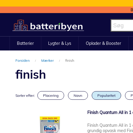
B
Skip
to
Content
Batterier
Lygter & Lys
Oplader & Booster
Forsiden
Mærker
finish
finish
Sorter efter:
Placering
Navn
Popularitet
P
Finish Quantum All in 1
Finish Quantum All in 1 
grundig opvask med Fini