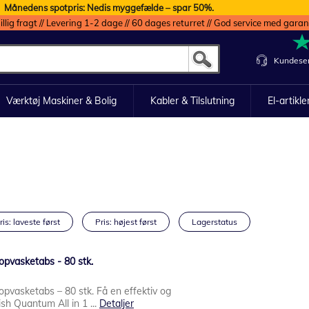
Månedens spotpris: Nedis myggefælde – spar 50%.
illig fragt // Levering 1-2 dage // 60 dages returret // God service med garan
Kundeser
Værktøj Maskiner & Bolig
Kabler & Tilslutning
El-artikle
ris: laveste først
Pris: højest først
Lagerstatus
 opvasketabs - 80 stk.
opvasketabs – 80 stk. Få en effektiv og
sh Quantum All in 1 ...
Detaljer