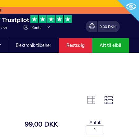
ti
Min indkøbskurv
Lave
0,00 DKK
vice
Konto
om
r
Elektronik tilbehør
Restsalg
Alt til elbil
99,00 DKK
Antal: