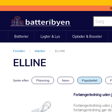
B
Skip
to
Content
Batterier
Lygter & Lys
Oplader & Booster
Forsiden
Mærker
ELLINE
ELLINE
Sorter efter:
Placering
Navn
Popularitet
P
Forlængerledning uden jo
Forlængerledning uden j
forlængerledning gør det