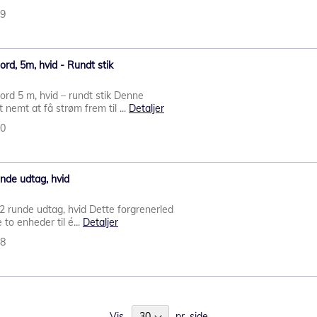
99
rd, 5m, hvid - Rundt stik
ord 5 m, hvid – rundt stik Denne
 nemt at få strøm frem til ...
Detaljer
00
unde udtag, hvid
 2 runde udtag, hvid Dette forgrenerled
e to enheder til é...
Detaljer
98
Vis
pr. side