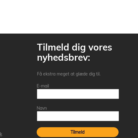
Tilmeld dig vores
nyhedsbrev:
Få ekstra meget at glæde dig til.
E-mail
Navn
Tilmeld
k