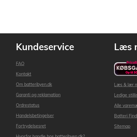
Kundeservice
Læs 
FAQ
Kontakt
Om batteribyen.dk
Læs & lær 
Garanti og reklamation
Ledige still
Ordrestatus
Alle varem
Handelsbetingelser
Batteri Fin
Fortrydelsesret
Sitemap
Hvorfor handle hos batteribyen.dk?