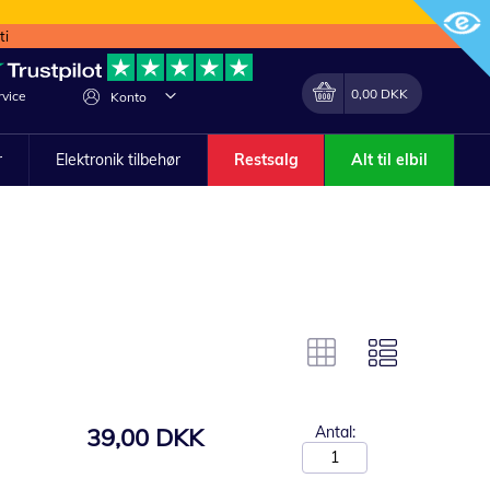
ti
Min indkøbskurv
Lave
0,00 DKK
vice
Konto
om
r
Elektronik tilbehør
Restsalg
Alt til elbil
39,00 DKK
Antal: