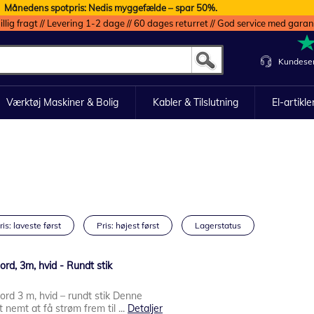
Månedens spotpris: Nedis myggefælde – spar 50%.
illig fragt // Levering 1-2 dage // 60 dages returret // God service med garan
Kundeser
Værktøj Maskiner & Bolig
Kabler & Tilslutning
El-artikle
ris: laveste først
Pris: højest først
Lagerstatus
rd, 3m, hvid - Rundt stik
ord 3 m, hvid – rundt stik Denne
 nemt at få strøm frem til ...
Detaljer