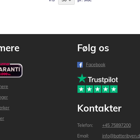
mere
Følg os
Facebook
mere
inger
Kontakter
ærker
der
+45 75897200
info@batteribyen.d