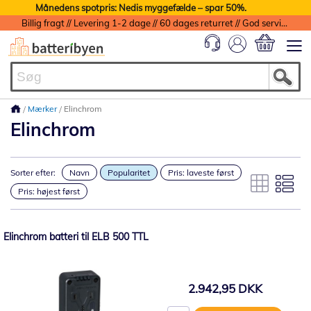
Månedens spotpris: Nedis myggefælde – spar 50%.
Billig fragt // Levering 1-2 dage // 60 dages returret // God service med garanti
Min indkøbs
Mærker
Elinchrom
Elinchrom
Sorter efter:
Navn
Popularitet
Pris: laveste først
Pris: højest først
Elinchrom batteri til ELB 500 TTL
2.942,95 DKK