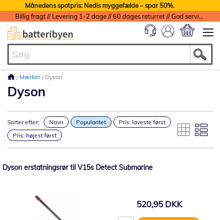
Månedens spotpris: Nedis myggefælde – spar 50%.
Billig fragt // Levering 1-2 dage // 60 dages returret // God service med garanti
Min indkøbs
Mærker
Dyson
Dyson
Sorter efter:
Navn
Popularitet
Pris: laveste først
Pris: højest først
Dyson erstatningsrør til V15s Detect Submarine
520,95 DKK