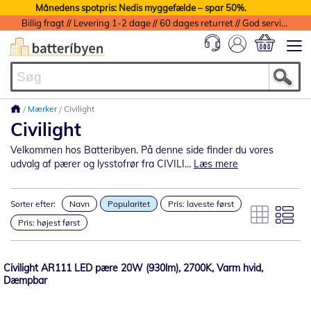
Månedens spotpris: Nedis myggefælde – spar 50%.
Billig fragt // Levering 1-2 dage // 60 dages returret // God service med garanti
Min indkøbs
Mærker
Civilight
Civilight
Velkommen hos Batteribyen. På denne side finder du vores
udvalg af pærer og lysstofrør fra CIVILI...
Læs mere
Sorter efter:
Navn
Popularitet
Pris: laveste først
Pris: højest først
Civilight AR111 LED pære 20W (930lm), 2700K, Varm hvid,
Dæmpbar