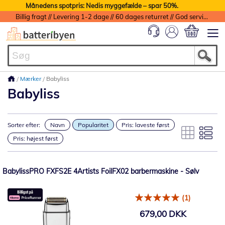
Månedens spotpris: Nedis myggefælde – spar 50%.
Billig fragt // Levering 1-2 dage // 60 dages returret // God service med garanti
Min indkøbs
Mærker
Babyliss
Babyliss
Sorter efter:
Navn
Popularitet
Pris: laveste først
Pris: højest først
BabylissPRO FXFS2E 4Artists FoilFX02 barbermaskine - Sølv
(1)
679,00 DKK