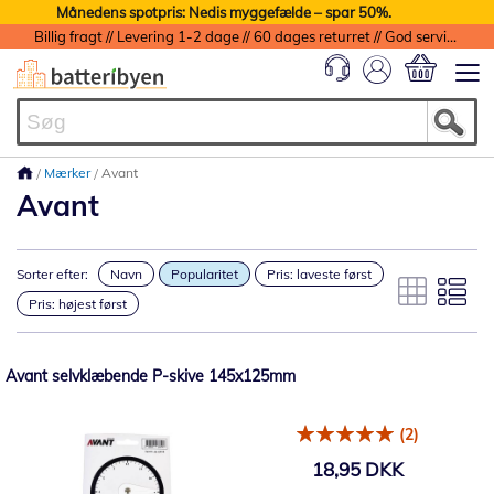
Månedens spotpris: Nedis myggefælde – spar 50%.
Billig fragt // Levering 1-2 dage // 60 dages returret // God service med garanti
Min indkøbs
Mærker
Avant
Avant
Sorter efter:
Navn
Popularitet
Pris: laveste først
Pris: højest først
Avant selvklæbende P-skive 145x125mm
(2)
18,95 DKK