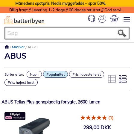
Månedens spotpris: Nedis myggefælde – spar 50%.
Billig fragt // Levering 1-2 dage // 60 dages returret // God service med garanti
Min indkøbs
Mærker
ABUS
ABUS
Sorter efter:
Navn
Popularitet
Pris: laveste først
Pris: højest først
ABUS Tellus Plus genopladelig forlygte, 2600 lumen
(1)
299,00 DKK