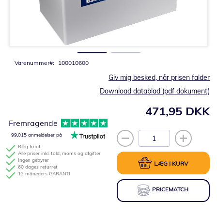
Gå
til
starten
af
billedgalleriet
Varenummer
100010600
Giv mig besked, når prisen falder
Download datablad (pdf dokument)
471,95 DKK
Fremragende
99,015 anmeldelser på
Billig fragt
Alle priser inkl. told, moms og afgifter
Ingen gebyrer
LÆG I KURV
60 dages returret
12 måneders GARANTI
PRICEMATCH