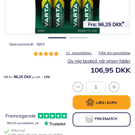
Gå
til
Fra:
96,25 DKK
starten
af
billedgalleriet
Varenummer
3853
Bedømmelse:
21
Anmeldelser
Tilføj din anmeldelse
100%
Giv mig besked, når prisen falder
106,95 DKK
96,25 DKK
10
for
pr.stk.
-
10
%
LÆG I KURV
Fremragende
PRICEMATCH
99,015 anmeldelser på
Billig fragt
Alle priser inkl. told, moms og afgifter