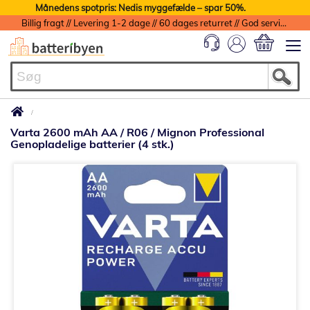
Månedens spotpris: Nedis myggefælde – spar 50%.
Billig fragt // Levering 1-2 dage // 60 dages returret // God service med garanti
Min indkøbs
Varta 2600 mAh AA / R06 / Mignon Professional
Genopladelige batterier (4 stk.)
Gå
til
slutningen
af
billedgalleriet