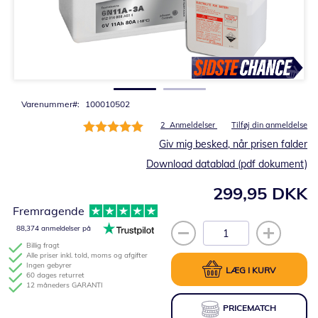
Gå
til
starten
af
billedgalleriet
Varenummer
100010502
Bedømmelse:
2
Anmeldelser
Tilføj din anmeldelse
100%
Giv mig besked, når prisen falder
Download datablad (pdf dokument)
299,95 DKK
Fremragende
88,374 anmeldelser på
Billig fragt
Alle priser inkl. told, moms og afgifter
Ingen gebyrer
LÆG I KURV
60 dages returret
12 måneders GARANTI
PRICEMATCH