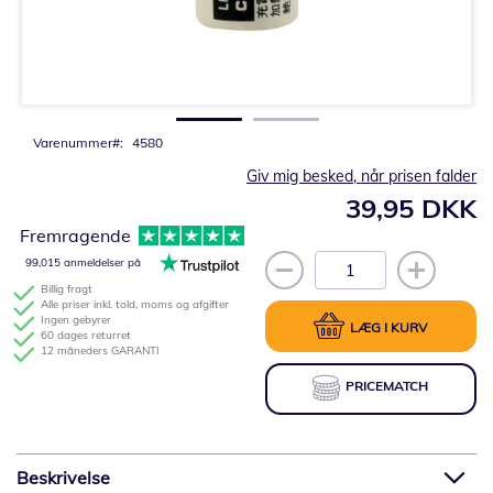
Gå
til
starten
af
billedgalleriet
Varenummer
4580
Giv mig besked, når prisen falder
39,95 DKK
Fremragende
99,015 anmeldelser på
Billig fragt
Alle priser inkl. told, moms og afgifter
Ingen gebyrer
LÆG I KURV
60 dages returret
12 måneders GARANTI
PRICEMATCH
Beskrivelse