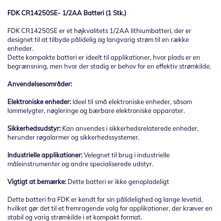
FDK CR14250SE- 1/2AA Batteri (1 Stk.)
FDK CR14250SE er et højkvalitets 1/2AA lithiumbatteri, der er
designet til at tilbyde pålidelig og langvarig strøm til en række
enheder.
Dette kompakte batteri er ideelt til applikationer, hvor plads er en
begrænsning, men hvor der stadig er behov for en effektiv strømkilde.
Anvendelsesområder:
Elektroniske enheder:
Ideel til små elektroniske enheder, såsom
lommelygter, nøgleringe og bærbare elektroniske apparater.
Sikkerhedsudstyr:
Kan anvendes i sikkerhedsrelaterede enheder,
herunder røgalarmer og sikkerhedssystemer.
Industrielle applikationer:
Velegnet til brug i industrielle
måleinstrumenter og andre specialiserede udstyr.
Vigtigt at bemærke:
Dette batteri er ikke genopladeligt
Dette batteri fra FDK er kendt for sin pålidelighed og lange levetid,
hvilket gør det til et fremragende valg for applikationer, der kræver en
stabil og varig strømkilde i et kompakt format.