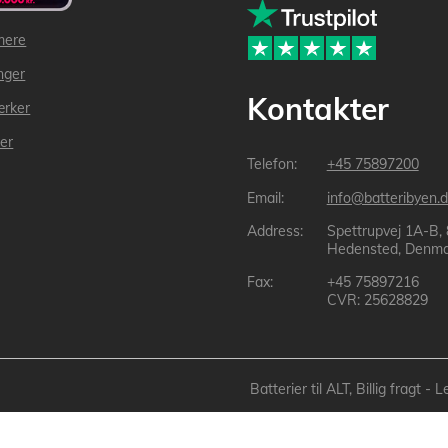
mere
inger
Kontakter
ærker
der
+45 75897200
info@batteribyen.d
Spettrupvej 1A-B,
Hedensted, Denma
+45 75897216
CVR: 25628829
Batterier til ALT, Billig fragt 
Batteribyen.dk ApS: © 2003-2025 batteribyen.dk