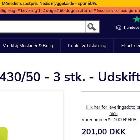
Månedens spotpris: Nedis myggefælde – spar 50%.
illig fragt // Levering 1-2 dage // 60 dages returret // God service med garan
Kundeser
Værktøj Maskiner & Bolig
Kabler & Tilslutning
El-artikle
30/50 - 3 stk. - Udskift
Klik her for leveringsdato pr
mail
Varenummer
100049408
201,00 DKK