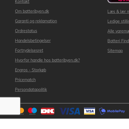
Kontakt
Om batteribyen.dk
Læs & lær 
Garanti og reklamation
Ledige still
Ordrestatus
Alle varem
Handelsbetingelser
Batteri Fin
Fortrydelsesret
Sitemap
Hvorfor handle hos batteribyen.dk?
Engros - Storkøb
Pricematch
Persondatapolitik