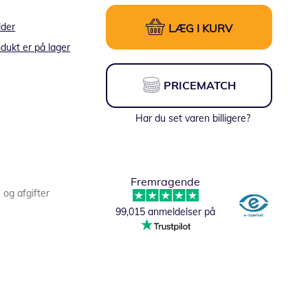
lder
LÆG I KURV
dukt er på lager
PRICEMATCH
Har du set varen billigere?
Fremragende
s og afgifter
99,015 anmeldelser på