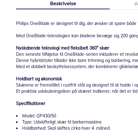
Beskrivelse
A
starten
af
billedgalleriet
Philips OneBlade er designet til dig, der ønsker at spare bå
Med OneBlade-teknologien kan bladene bevæge sig 200 gange i s
Nyskabende teknologi med fleksibelt 360° skær
Den seneste tilføjelse til OneBlade-serien inkluderer et revol
Denne hybridstyler tillader ikke bare trimning og barbering, me
Med et dobbelt beskyttelsessystem, der kombinerer glidebelæg
Holdbart og økonomisk
Skærene er fremstillet i rustfrit stål og designet til at holde i
Et praktisk udskubningsikon på skæret indikerer, når det er tid 
Specifikationer
Model: QP430/50
Type: Udskifteligt skær til barbermaskine
Holdbarhed: Skal skiftes cirka hver 4. måned