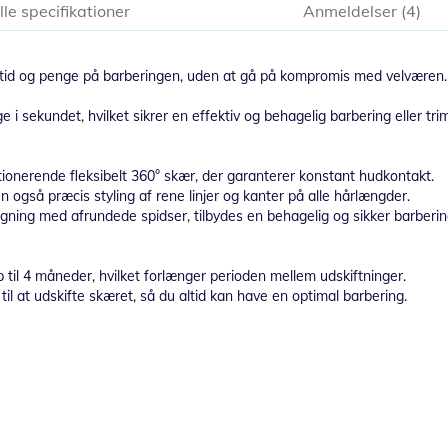
lle specifikationer
Anmeldelser
4
de tid og penge på barberingen, uden at gå på kompromis med velværen.
ekundet, hvilket sikrer en effektiv og behagelig barbering eller trim
utionerende fleksibelt 360° skær, der garanterer konstant hudkontakt.
n også præcis styling af rene linjer og kanter på alle hårlængder.
ning med afrundede spidser, tilbydes en behagelig og sikker barberin
 op til 4 måneder, hvilket forlænger perioden mellem udskiftninger.
til at udskifte skæret, så du altid kan have en optimal barbering.