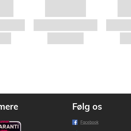
mere
Følg os
Facebook