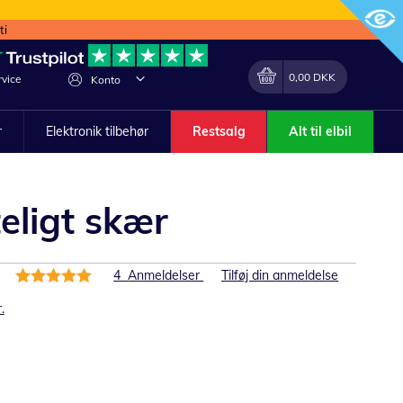
ti
Min indkøbskurv
Lave
0,00 DKK
vice
Konto
om
r
Elektronik tilbehør
Restsalg
Alt til elbil
eligt skær
Bedømmelse:
4
Anmeldelser
Tilføj din anmeldelse
100%
.