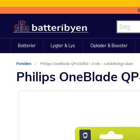
B
Skip
to
Content
Batterier
Lygter & Lys
Oplader & Booster
Forsiden
Philips OneBlade QP430/50 - 3 stk. - Udskifteligt skær
Philips OneBlade QP4
Gå
til
slutningen
af
billedgalleriet