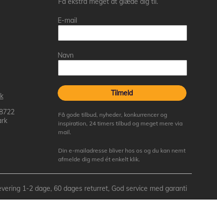
Få ekstra meget at glæde dig til.
E-mail
Navn
Tilmeld
k
 8722
Få gode tilbud, nyheder, konkurrencer og
rk
inspiration, 24 timers tilbud og meget mere via
mail.
Din e-mailadresse bliver hos os og du kan nemt
afmelde dig med ét enkelt klik.
- Levering 1-2 dage, 60 dages returret, God service med garanti