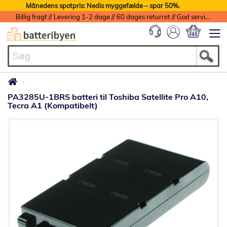
Månedens spotpris: Nedis myggefælde – spar 50%.
Billig fragt // Levering 1-2 dage // 60 dages returret // God service med garanti
Min indkøbs
PA3285U-1BRS batteri til Toshiba Satellite Pro A10,
Tecra A1 (Kompatibelt)
Gå
til
slutningen
af
billedgalleriet